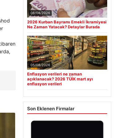
06/08/2026
lshod
2026 Kurban Bayramı Emekli İkramiyesi
Ne Zaman Yatacak? Detaylar Burada
er
tibaren
arda,
05/08/2026
Enflasyon verileri ne zaman
açıklanacak? 2026 TÜİK mart ayı
enflasyon verileri
Son Eklenen Firmalar