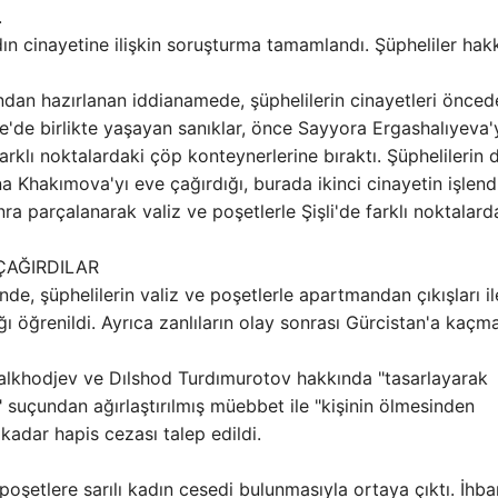
.
ın cinayetine ilişkin soruşturma tamamlandı. Şüpheliler hak
ndan hazırlanan iddianamede, şüphelilerin cinayetleri önced
e'de birlikte yaşayan sanıklar, önce Sayyora Ergashalıyeva'
rklı noktalardaki çöp konteynerlerine bıraktı. Şüphelilerin 
 Khakımova'yı eve çağırdığı, burada ikinci cinayetin işlend
ra parçalanarak valiz ve poşetlerle Şişli'de farklı noktalard
ÇAĞIRDILAR
e, şüphelilerin valiz ve poşetlerle apartmandan çıkışları i
ığı öğrenildi. Ayrıca zanlıların olay sonrası Gürcistan'a kaçma
alkhodjev ve Dılshod Turdımurotov hakkında "tasarlayarak
 suçundan ağırlaştırılmış müebbet ile "kişinin ölmesinden
 kadar hapis cezası talep edildi.
poşetlere sarılı kadın cesedi bulunmasıyla ortaya çıktı. İhba