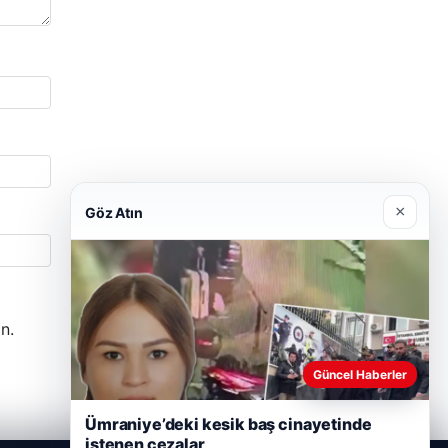
×
Göz Atın
n.
Güncel Haberler
Ümraniye’deki kesik baş cinayetinde
istenen cezalar