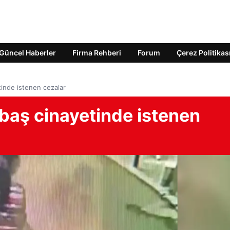
Güncel Haberler
Firma Rehberi
Forum
Çerez Politikas
tinde istenen cezalar
baş cinayetinde istenen