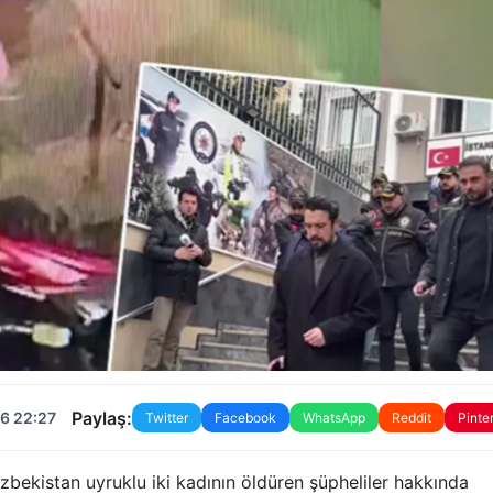
Paylaş:
6 22:27
Twitter
Facebook
WhatsApp
Reddit
Pinte
bekistan uyruklu iki kadının öldüren şüpheliler hakkında