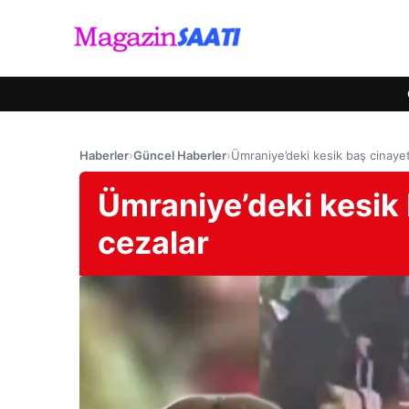
Haberler
›
Güncel Haberler
›
Ümraniye’deki kesik baş cinaye
Ümraniye’deki kesik 
cezalar