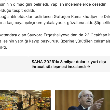
ısmının olmadığını belirledi. Yapılan incelemelerde cesedin
duğu tespit edildi.
 bağlantılı oldukları belirlenen Gofurjon Kamalkhodjev ile Dı
ına kaçmaya çalışırken yakalayarak gözaltına aldı. Şüphelil
atandaşı olan Sayyora Ergashalıyeva'dan da 23 Ocak'tan i
ailesinin yaptığı kayıp başvurusu üzerine yürütülen çalışmal
ktı.
SAHA 2026’da 8 milyar dolarlık yurt dışı
ihracat sözleşmesi imzalandı →