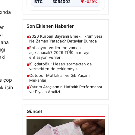
BTC
3064002
▼ -0.19%
kında
Son Eklenen Haberler
en
yı
2026 Kurban Bayramı Emekli İkramiyesi
■
Ne Zaman Yatacak? Detaylar Burada
daha
Enflasyon verileri ne zaman
■
iği
açıklanacak? 2026 TÜİK mart ayı
aki
enflasyon verileri
Kılıçdaroğlu: Hesap sormaktan da
■
vermekten de çekinmeyiz
Outdoor Mutfaklar ve Şık Yaşam
■
le çöp
Mekanları
k için
Yatırım Araçlarının Haftalık Performansı
■
ve Piyasa Analizi
Güncel
r