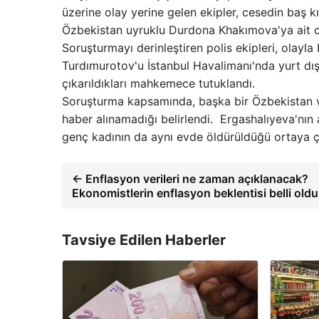
üzerine olay yerine gelen ekipler, cesedin baş k
Özbekistan uyruklu Durdona Khakımova'ya ait ol
Soruşturmayı derinleştiren polis ekipleri, olayla
Turdımurotov'u İstanbul Havalimanı'nda yurt dış
çıkarıldıkları mahkemece tutuklandı.
Soruşturma kapsamında, başka bir Özbekistan v
haber alınamadığı belirlendi. Ergashalıyeva'nın 
genç kadının da aynı evde öldürüldüğü ortaya çı
← Enflasyon verileri ne zaman açıklanacak?
Ekonomistlerin enflasyon beklentisi belli oldu
Tavsiye Edilen Haberler