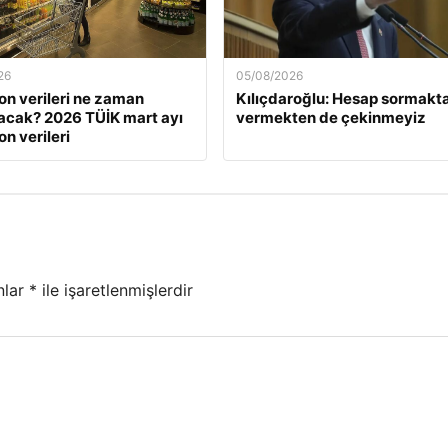
26
05/08/2026
on verileri ne zaman
Kılıçdaroğlu: Hesap sormakt
acak? 2026 TÜİK mart ayı
vermekten de çekinmeyiz
n verileri
nlar
*
ile işaretlenmişlerdir