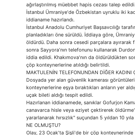
ağırlaştırılmış müebbet hapis cezası talep edildi
İstanbul Ümraniye'de Özbekistan uyruklu iki kad
iddianame hazırlandı.
İstanbul Anadolu Cumhuriyet Başsavcılığı tarafı
planladıkları öne sürüldü. İddiaya göre, Ümraniy
öldürdü. Daha sonra cesedi parçalara ayırarak fa
sonra Sayyora'nın telefonunu kullanarak Durdona
iddia edildi. Khakımova'nın da öldürüldükten son
çöp konteynerlerine atıldığı belirtildi.
MAKTULENİN TELEFONUNDAN DİĞER KADINI 
Dosyada yer alan güvenlik kamerası görüntülerind
konteynerlerine eşya bıraktıkları anların yer ald
uçak bileti aldığı tespit edildi.
Hazırlanan iddianamede, sanıklar Gofurjon Kam
canavarca hisle veya eziyet çektirerek öldürme"
yararlanarak hırsızlık" suçundan 5 yıldan 10 yıla
NE OLMUŞTU?
Olay, 23 Ocak'ta Şişli'de bir çöp konteynerinde 