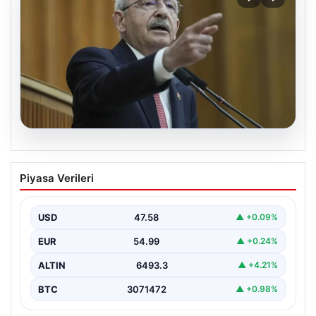
05.08.2026
Kılıçdaroğlu: Hesap sormaktan da
Piyasa Verileri
vermekten de çekinmeyiz
USD
47.58
▲ +0.09%
EUR
54.99
▲ +0.24%
ALTIN
6493.3
▲ +4.21%
BTC
3071472
▲ +0.98%