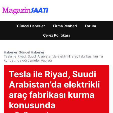
Güncel Haberler
Firma Rehberi
Forum
Çerez Politikası
Haberler
›
Güncel Haberler
›
Tesla ile Riyad, Suudi Arabistan’da elektrikli araç fabrikası kurma
konusunda görüşmeler yapıyor
Tesla ile Riyad, Suudi
Arabistan’da elektrikli
araç fabrikası kurma
konusunda