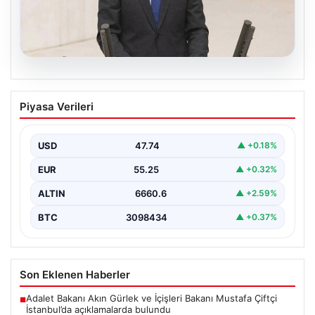
07.08.2026
AKP’li isimden skandal sözler! Barınma
Piyasa Verileri
sorunundan gençleri sorumlu tuttu
{ “title”: “AKP’li İsimden Çarpıcı Açıklamalar: Barınma
Sorunu ve Gençlerin Sorumluluğu Üzerine Tartışmalar”,
USD
47.74
▲ +0.18%
“content”:…
EUR
55.25
▲ +0.32%
ALTIN
6660.6
▲ +2.59%
BTC
3098434
▲ +0.37%
Son Eklenen Haberler
Adalet Bakanı Akın Gürlek ve İçişleri Bakanı Mustafa Çiftçi
■
İstanbul’da açıklamalarda bulundu