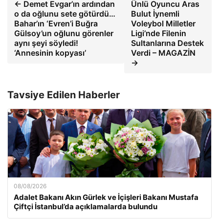
← Demet Evgar’ın ardından
Ünlü Oyuncu Aras
o da oğlunu sete götürdü…
Bulut İynemli
Bahar’ın ‘Evren’i Buğra
Voleybol Milletler
Gülsoy’un oğlunu görenler
Ligi’nde Filenin
aynı şeyi söyledi!
Sultanlarına Destek
‘Annesinin kopyası’
Verdi – MAGAZİN
→
Tavsiye Edilen Haberler
08/08/2026
Adalet Bakanı Akın Gürlek ve İçişleri Bakanı Mustafa
Çiftçi İstanbul’da açıklamalarda bulundu