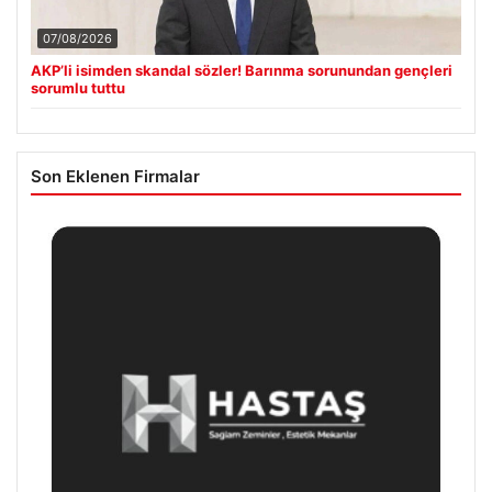
07/08/2026
AKP’li isimden skandal sözler! Barınma sorunundan gençleri
sorumlu tuttu
Son Eklenen Firmalar