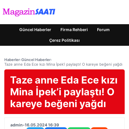
Güncel Haberler
Firma Rehberi
Forum
Çerez Politikası
Haberler
›
Güncel Haberler
›
Taze anne Eda Ece kızı Mina İpek’i paylaştı! O kareye beğeni yağdı
Taze anne Eda Ece kızı
Mina İpek’i paylaştı! O
kareye beğeni yağdı
admin
•
16.05.2024 16:39