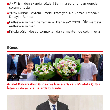
AKP’li isimden skandal sözler! Barınma sorunundan gençleri
■
sorumlu tuttu
2026 Kurban Bayramı Emekli İkramiyesi Ne Zaman Yatacak?
■
Detaylar Burada
Enflasyon verileri ne zaman açıklanacak? 2026 TÜİK mart ayı
■
enflasyon verileri
Kılıçdaroğlu: Hesap sormaktan da vermekten de çekinmeyiz
■
Güncel
08/08/2026
Adalet Bakanı Akın Gürlek ve İçişleri Bakanı Mustafa Çiftçi
İstanbul’da açıklamalarda bulundu