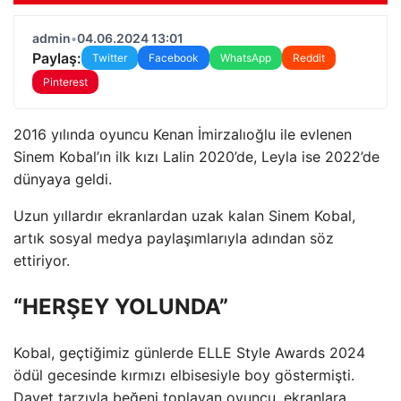
admin
•
04.06.2024 13:01
Paylaş:
Twitter
Facebook
WhatsApp
Reddit
Pinterest
2016 yılında oyuncu Kenan İmirzalıoğlu ile evlenen
Sinem Kobal’ın ilk kızı Lalin 2020’de, Leyla ise 2022’de
dünyaya geldi.
Uzun yıllardır ekranlardan uzak kalan Sinem Kobal,
artık sosyal medya paylaşımlarıyla adından söz
ettiriyor.
“HERŞEY YOLUNDA”
Kobal, geçtiğimiz günlerde ELLE Style Awards 2024
ödül gecesinde kırmızı elbisesiyle boy göstermişti.
Davet tarzıyla beğeni toplayan oyuncu, ekranlara