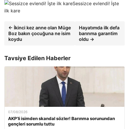
Sessizce evlendi! İşte
ilk kare
← İkinci kez anne olan Müge
Hayatımda ilk defa
Boz bakın çocuğuna ne isim
barınma garantim
koydu
oldu →
Tavsiye Edilen Haberler
07/08/2026
AKP’li isimden skandal sözler! Barınma sorunundan
gençleri sorumlu tuttu