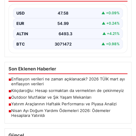
USD
47.58
▲ +0.09%
EUR
54.99
▲ +0.24%
ALTIN
6493.3
▲ +4.21%
BTC
3071472
▲ +0.98%
Son Eklenen Haberler
Enflasyon verileri ne zaman açıklanacak? 2026 TÜİK mart ayı
■
enflasyon verileri
Kılıçdaroğlu: Hesap sormaktan da vermekten de çekinmeyiz
■
Outdoor Mutfaklar ve Şık Yaşam Mekanları
■
Yatırım Araçlarının Haftalık Performansı ve Piyasa Analizi
■
Nisan Ayı Doğum Yardımı Ödemeleri 2026: Ödemeler
■
Hesaplara Yatırıldı
Güncel