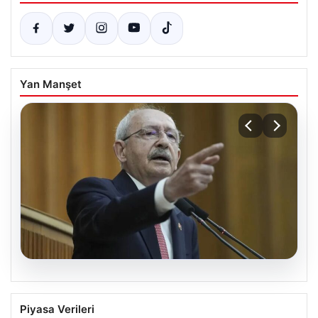
Yan Manşet
05.08.2026
Kılıçdaroğlu: Hesap sormaktan da
Piyasa Verileri
vermekten de çekinmeyiz