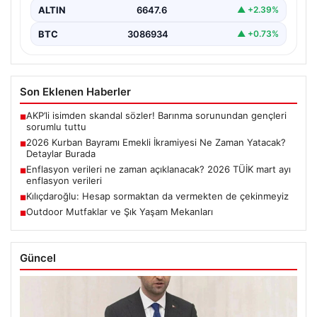
ALTIN
6647.6
▲ +2.39%
BTC
3086934
▲ +0.73%
Son Eklenen Haberler
AKP’li isimden skandal sözler! Barınma sorunundan gençleri
■
sorumlu tuttu
2026 Kurban Bayramı Emekli İkramiyesi Ne Zaman Yatacak?
■
Detaylar Burada
Enflasyon verileri ne zaman açıklanacak? 2026 TÜİK mart ayı
■
enflasyon verileri
Kılıçdaroğlu: Hesap sormaktan da vermekten de çekinmeyiz
■
Outdoor Mutfaklar ve Şık Yaşam Mekanları
■
Güncel