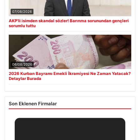
07/08/2026
AKP’li isimden skandal sözler! Barınma sorunundan gençleri
sorumlu tuttu
06/08/2026
2026 Kurban Bayramı Emekli İkramiyesi Ne Zaman Yatacak?
Detaylar Burada
Son Eklenen Firmalar