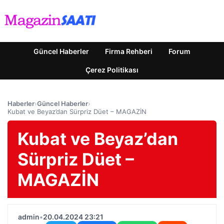
Güncel Haberler
Firma Rehberi
Forum
Çerez Politikası
Haberler
›
Güncel Haberler
›
Kubat ve Beyaz’dan Sürpriz Düet – MAGAZİN
Kubat ve Beyaz’dan
Sürpriz Düet –
MAGAZİN
admin
•
20.04.2024 23:21