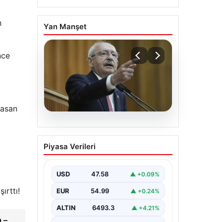
n
Yan Manşet
nce
Hasan
05.08.2026
Kılıçdaroğlu: Hesap
Piyasa Verileri
sormaktan da
vermekten de
çekinmeyiz
USD
47.58
▲ +0.09%
ırttı!
EUR
54.99
▲ +0.24%
ALTIN
6493.3
▲ +4.21%
 –