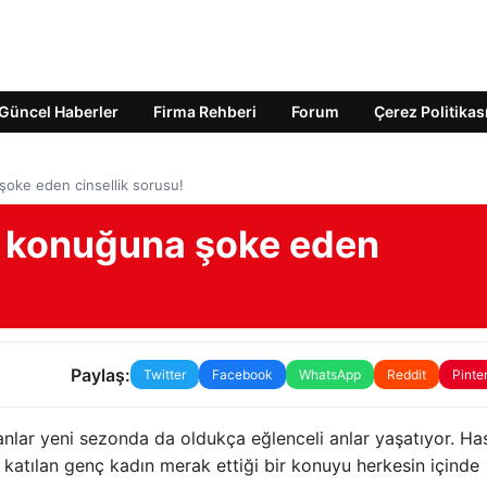
Güncel Haberler
Firma Rehberi
Forum
Çerez Politikas
oke eden cinsellik sorusu!
 konuğuna şoke eden
Paylaş:
Twitter
Facebook
WhatsApp
Reddit
Pinte
nlar yeni sezonda da oldukça eğlenceli anlar yaşatıyor. Ha
atılan genç kadın merak ettiği bir konuyu herkesin içinde