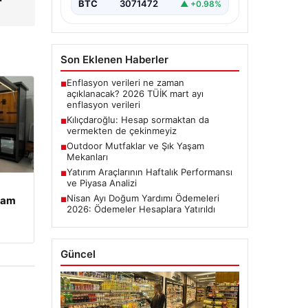
BTC
3071472
▲ +0.98%
Son Eklenen Haberler
Enflasyon verileri ne zaman
■
açıklanacak? 2026 TÜİK mart ayı
enflasyon verileri
Kılıçdaroğlu: Hesap sormaktan da
■
vermekten de çekinmeyiz
Outdoor Mutfaklar ve Şık Yaşam
■
Mekanları
Yatırım Araçlarının Haftalık Performansı
■
ve Piyasa Analizi
Nisan Ayı Doğum Yardımı Ödemeleri
şam
■
2026: Ödemeler Hesaplara Yatırıldı
Güncel