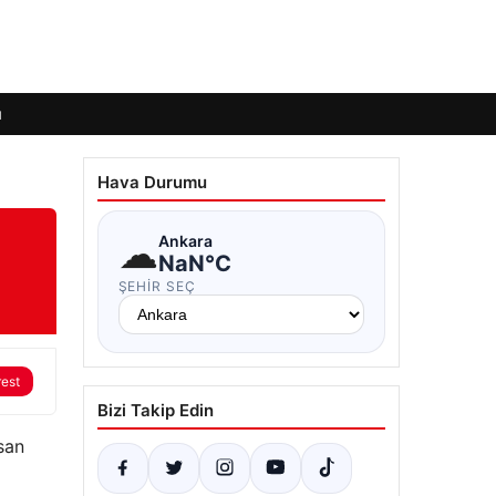
ı
Hava Durumu
☁
Ankara
NaN°C
ŞEHIR SEÇ
rest
Bizi Takip Edin
san