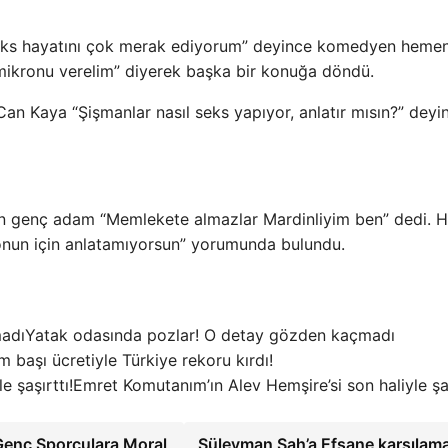
eks hayatını çok merak ediyorum” deyince komedyen heme
 mikronu verelim” diyerek başka bir konuğa döndü.
n Kaya “Şişmanlar nasıl seks yapıyor, anlatır mısın?” deyi
n genç adam “Memlekete almazlar Mardinliyim ben” dedi. 
onun için anlatamıyorsun” yorumunda bulundu.
Yatak odasında pozlar! O detay gözden kaçmadı
m başı ücretiyle Türkiye rekoru kırdı!
Emret Komutanım’ın Alev Hemşire’si son haliyle şaş
Genç Sporculara Moral
Süleyman Şah’a Efsane karşılama