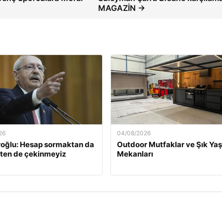
MAGAZİN →
26
04/08/2026
roğlu: Hesap sormaktan da
Outdoor Mutfaklar ve Şık Ya
ten de çekinmeyiz
Mekanları