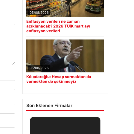
05/08/2026
Enflasyon verileri ne zaman
açıklanacak? 2026 TÜİK mart ayı
enflasyon verileri
05/08/2026
Kılıçdaroğlu: Hesap sormaktan da
vermekten de çekinmeyiz
Son Eklenen Firmalar