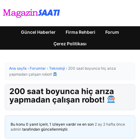
Güncel Haberler
Firma Rehberi
Forum
Çerez Politikası
Ana sayfa
›
Forumlar
›
Teknoloji
›
200 saat boyunca hiç arıza
yapmadan çalışan robot!
200 saat boyunca hiç arıza
yapmadan çalışan robot!
Bu konu 0 yanıt içerir, 1 izleyen vardır ve en son
2 ay 2 hafta önce
admin
tarafından güncellenmiştir.