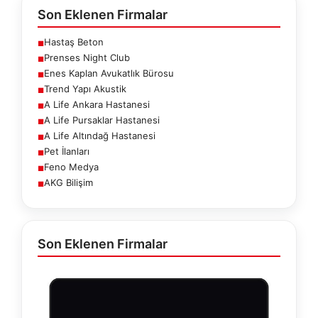
Son Eklenen Firmalar
Hastaş Beton
■
Prenses Night Club
■
Enes Kaplan Avukatlık Bürosu
■
Trend Yapı Akustik
■
A Life Ankara Hastanesi
■
A Life Pursaklar Hastanesi
■
A Life Altındağ Hastanesi
■
Pet İlanları
■
Feno Medya
■
AKG Bilişim
■
Son Eklenen Firmalar