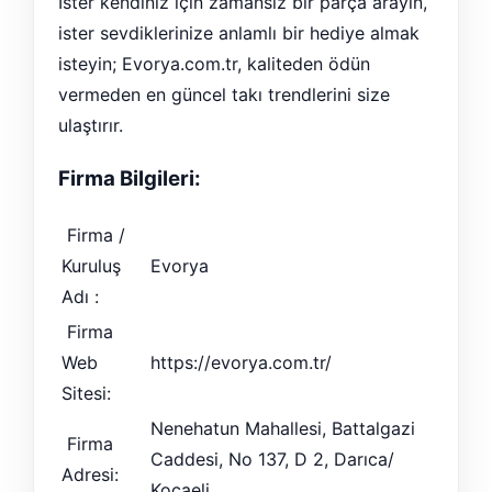
İster kendiniz için zamansız bir parça arayın,
ister sevdiklerinize anlamlı bir hediye almak
isteyin; Evorya.com.tr, kaliteden ödün
vermeden en güncel takı trendlerini size
ulaştırır.
Firma Bilgileri:
Firma /
Kuruluş
Evorya
Adı :
Firma
Web
https://evorya.com.tr/
Sitesi:
Nenehatun Mahallesi, Battalgazi
Firma
Caddesi, No 137, D 2, Darıca/
Adresi:
Kocaeli