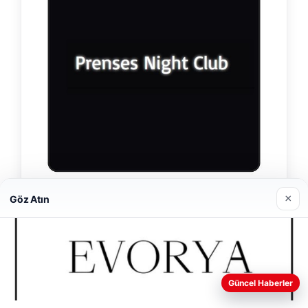
×
Prenses Night Club
Göz Atın
29/04/2026
Web sitemizi nasıl kullandığınızı daha iyi anlayabilmek,
Güncel Haberler
deneyiminizi kişiselleştirmek ve geliştirmek amacıyla çerezler
kullanıyoruz.
Çerez Politikamız