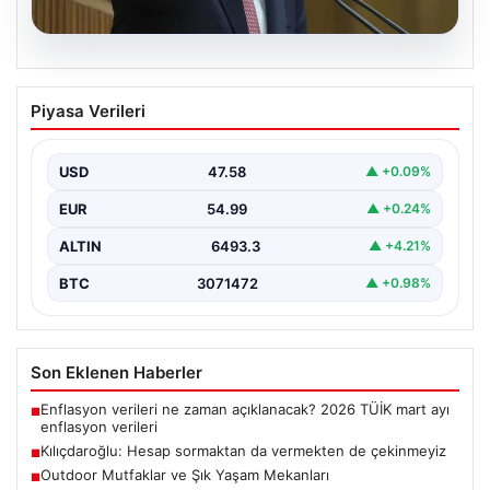
05.08.2026
Kılıçdaroğlu: Hesap sormaktan da
Piyasa Verileri
vermekten de çekinmeyiz
USD
47.58
▲ +0.09%
EUR
54.99
▲ +0.24%
ALTIN
6493.3
▲ +4.21%
BTC
3071472
▲ +0.98%
Son Eklenen Haberler
Enflasyon verileri ne zaman açıklanacak? 2026 TÜİK mart ayı
■
enflasyon verileri
Kılıçdaroğlu: Hesap sormaktan da vermekten de çekinmeyiz
■
Outdoor Mutfaklar ve Şık Yaşam Mekanları
■