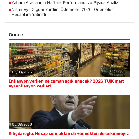
Yatırım Araçlarının Haftalık Performansı ve Piyasa Analizi
■
Nisan Ayı Doğum Yardımı Ödemeleri 2026: Ödemeler
■
Hesaplara Yatırıldı
Güncel
05/08/2026
Enflasyon verileri ne zaman açıklanacak? 2026 TÜİK mart
ayı enflasyon verileri
05/08/2026
Kılıçdaroğlu: Hesap sormaktan da vermekten de çekinmeyiz