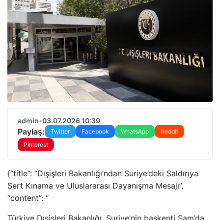
admin
•
03.07.2026 10:39
Paylaş:
Twitter
Facebook
WhatsApp
Reddit
Pinterest
{“title”: “Dışişleri Bakanlığı’ndan Suriye’deki Saldırıya
Sert Kınama ve Uluslararası Dayanışma Mesajı”,
“content”: “
Türkiye Dışişleri Bakanlığı, Suriye’nin başkenti Şam’da