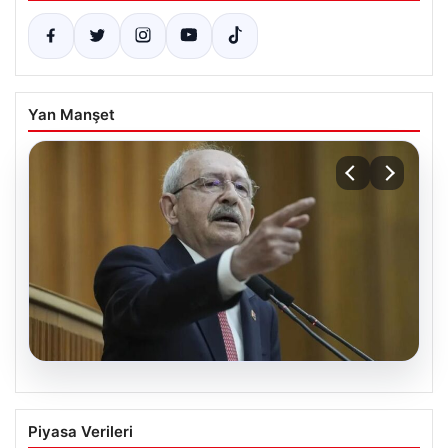
Yan Manşet
05.08.2026
Kılıçdaroğlu: Hesap sormaktan da
Piyasa Verileri
vermekten de çekinmeyiz