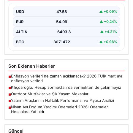
USD
47.58
▲ +0.09%
EUR
54.99
▲ +0.24%
ALTIN
6493.3
▲ +4.21%
BTC
3071472
▲ +0.98%
Son Eklenen Haberler
Enflasyon verileri ne zaman açıklanacak? 2026 TÜİK mart ayı
■
enflasyon verileri
Kılıçdaroğlu: Hesap sormaktan da vermekten de çekinmeyiz
■
Outdoor Mutfaklar ve Şık Yaşam Mekanları
■
Yatırım Araçlarının Haftalık Performansı ve Piyasa Analizi
■
Nisan Ayı Doğum Yardımı Ödemeleri 2026: Ödemeler
■
Hesaplara Yatırıldı
Güncel