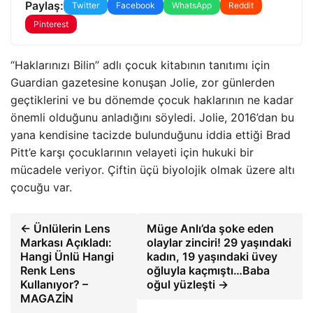
Paylaş:
Twitter
Facebook
WhatsApp
Reddit
Pinterest
“Haklarınızı Bilin” adlı çocuk kitabının tanıtımı için
Guardian gazetesine konuşan Jolie, zor günlerden
geçtiklerini ve bu dönemde çocuk haklarının ne kadar
önemli olduğunu anladığını söyledi. Jolie, 2016’dan bu
yana kendisine tacizde bulunduğunu iddia ettiği Brad
Pitt’e karşı çocuklarının velayeti için hukuki bir
mücadele veriyor. Çiftin üçü biyolojik olmak üzere altı
çocuğu var.
← Ünlülerin Lens
Müge Anlı’da şoke eden
Markası Açıkladı:
olaylar zinciri! 29 yaşındaki
Hangi Ünlü Hangi
kadın, 19 yaşındaki üvey
Renk Lens
oğluyla kaçmıştı…Baba
Kullanıyor? –
oğul yüzleşti →
MAGAZİN