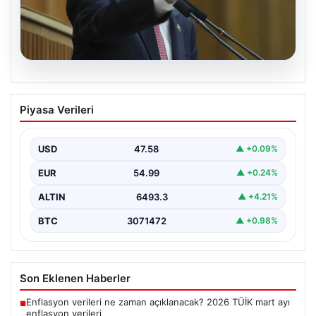
05.08.2026
Kılıçdaroğlu: Hesap sormaktan da
Piyasa Verileri
vermekten de çekinmeyiz
USD
47.58
▲ +0.09%
EUR
54.99
▲ +0.24%
ALTIN
6493.3
▲ +4.21%
BTC
3071472
▲ +0.98%
Son Eklenen Haberler
Enflasyon verileri ne zaman açıklanacak? 2026 TÜİK mart ayı
■
enflasyon verileri