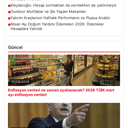
Kılıçdaroğlu: Hesap sormaktan da vermekten de çekinmeyiz
■
Outdoor Mutfaklar ve Şık Yaşam Mekanları
■
Yatırım Araçlarının Haftalık Performansı ve Piyasa Analizi
■
Nisan Ayı Doğum Yardımı Ödemeleri 2026: Ödemeler
■
Hesaplara Yatırıldı
Güncel
05/08/2026
Enflasyon verileri ne zaman açıklanacak? 2026 TÜİK mart
ayı enflasyon verileri