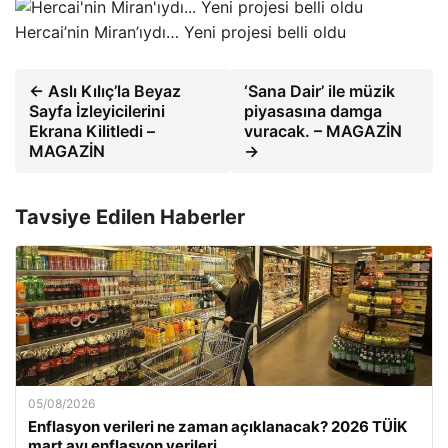
Hercai’nin Miran’ıydı… Yeni projesi belli oldu
← Aslı Kılıç’la Beyaz
‘Sana Dair’ ile müzik
Sayfa İzleyicilerini
piyasasına damga
Ekrana Kilitledi –
vuracak. – MAGAZİN
MAGAZİN
→
Tavsiye Edilen Haberler
05/08/2026
Enflasyon verileri ne zaman açıklanacak? 2026 TÜİK
mart ayı enflasyon verileri