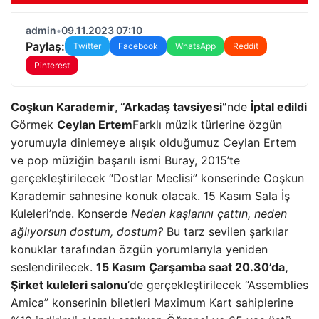
admin
•
09.11.2023 07:10
Paylaş:
Twitter
Facebook
WhatsApp
Reddit
Pinterest
Coşkun Karademir
,
“Arkadaş tavsiyesi”
nde
İptal edildi
Görmek
Ceylan Ertem
Farklı müzik türlerine özgün
yorumuyla dinlemeye alışık olduğumuz Ceylan Ertem
ve pop müziğin başarılı ismi Buray, 2015’te
gerçekleştirilecek “Dostlar Meclisi” konserinde Coşkun
Karademir sahnesine konuk olacak. 15 Kasım Sala İş
Kuleleri’nde. Konserde
Neden kaşlarını çattın, neden
ağlıyorsun dostum, dostum?
Bu tarz sevilen şarkılar
konuklar tarafından özgün yorumlarıyla yeniden
seslendirilecek.
15 Kasım Çarşamba saat 20.30’da,
Şirket kuleleri salonu
‘de gerçekleştirilecek “Assemblies
Amica” konserinin biletleri Maximum Kart sahiplerine