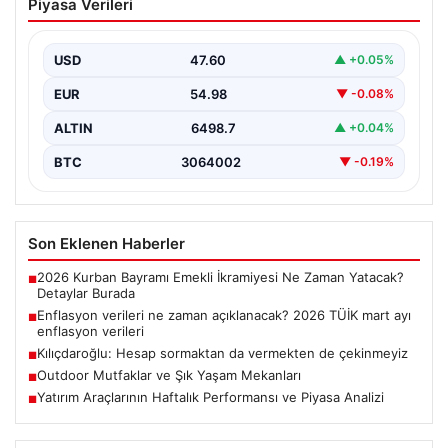
Piyasa Verileri
açıklanacak? 2026 TÜİK mart ayı
enflasyon verileri
USD
47.60
▲ +0.05%
EUR
54.98
▼ -0.08%
ALTIN
6498.7
▲ +0.04%
BTC
3064002
▼ -0.19%
Son Eklenen Haberler
2026 Kurban Bayramı Emekli İkramiyesi Ne Zaman Yatacak?
■
Detaylar Burada
Enflasyon verileri ne zaman açıklanacak? 2026 TÜİK mart ayı
■
enflasyon verileri
Kılıçdaroğlu: Hesap sormaktan da vermekten de çekinmeyiz
■
Outdoor Mutfaklar ve Şık Yaşam Mekanları
■
Yatırım Araçlarının Haftalık Performansı ve Piyasa Analizi
■