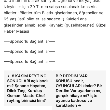
%10 indirimli olarak satılıyor. Öğrenci ve 65 yaş üstü
izleyiciler için 20 TL’den satışa sunulacak konserin
biletleri; Biletler tüm Biletix gişelerinden, öğrenciler ve
65 yaş üstü biletler ise sadece İş Kuleleri ana
gişesinden alınabilecek. Kaynak: (guzelhaber.net) Güzel
Haber Masası
—–Sponsorlu Bağlantılar—–
—–Sponsorlu Bağlantılar—–
—–Sponsorlu Bağlantılar—–
← 8 KASIM REYTİNG
BİR DERDİM VAR
SONUÇLARI açıklandı
KONUSU nedir,
mı? Şahane Hayatım,
OYUNCULARI kimler? Bir
Dilek Taşı, Kuruluş
Derdim Var uyarlama mı,
Osman, MasterChef
gerçek hikaye mi? İşte
reyting birincisi kim?
oyuncu kadrosu ve
karakterleri →