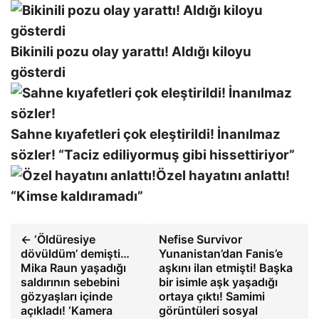
Bikinili pozu olay yarattı! Aldığı kiloyu
gösterdi
Sahne kıyafetleri çok eleştirildi! İnanılmaz
sözler! “Taciz ediliyormuş gibi hissettiriyor”
Özel hayatını anlattı!
“Kimse kaldıramadı”
← ‘Öldüresiye
Nefise Survivor
dövüldüm’ demişti…
Yunanistan’dan Fanis’e
Mika Raun yaşadığı
aşkını ilan etmişti! Başka
saldırının sebebini
bir isimle aşk yaşadığı
gözyaşları içinde
ortaya çıktı! Samimi
açıkladı! ‘Kamera
görüntüleri sosyal