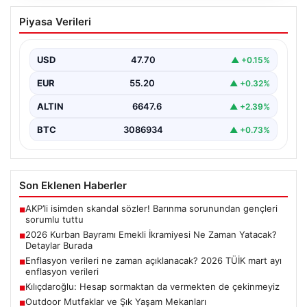
2026 Kurban Bayramı Emekli İkramiyesi
Piyasa Verileri
Ne Zaman Yatacak? Detaylar Burada
Yaklaşan 2026 Kurban Bayramı öncesinde, yaklaşık 17
milyon emekli vatandaşın merakla beklediği bayram
USD
47.70
▲ +0.15%
ikramiyesi…
EUR
55.20
▲ +0.32%
ALTIN
6647.6
▲ +2.39%
BTC
3086934
▲ +0.73%
Son Eklenen Haberler
AKP’li isimden skandal sözler! Barınma sorunundan gençleri
■
sorumlu tuttu
2026 Kurban Bayramı Emekli İkramiyesi Ne Zaman Yatacak?
■
Detaylar Burada
Enflasyon verileri ne zaman açıklanacak? 2026 TÜİK mart ayı
■
enflasyon verileri
Kılıçdaroğlu: Hesap sormaktan da vermekten de çekinmeyiz
■
Outdoor Mutfaklar ve Şık Yaşam Mekanları
■