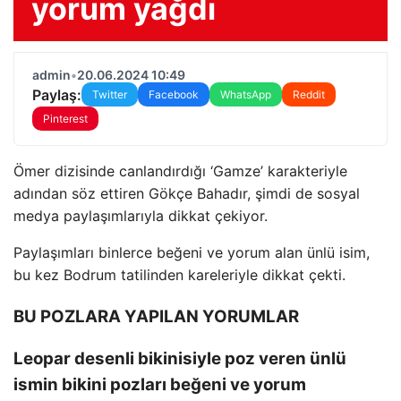
yorum yağdı
admin
•
20.06.2024 10:49
Paylaş:
Twitter
Facebook
WhatsApp
Reddit
Pinterest
Ömer dizisinde canlandırdığı ‘Gamze’ karakteriyle
adından söz ettiren Gökçe Bahadır, şimdi de sosyal
medya paylaşımlarıyla dikkat çekiyor.
Paylaşımları binlerce beğeni ve yorum alan ünlü isim,
bu kez Bodrum tatilinden kareleriyle dikkat çekti.
BU POZLARA YAPILAN YORUMLAR
Leopar desenli bikinisiyle poz veren ünlü
ismin bikini pozları beğeni ve yorum