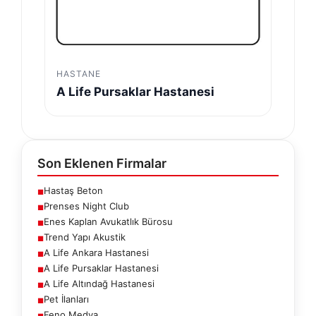
HASTANE
A Life Pursaklar Hastanesi
Son Eklenen Firmalar
Hastaş Beton
■
Prenses Night Club
■
Enes Kaplan Avukatlık Bürosu
■
Trend Yapı Akustik
■
A Life Ankara Hastanesi
■
A Life Pursaklar Hastanesi
■
A Life Altındağ Hastanesi
■
Pet İlanları
■
Feno Medya
■