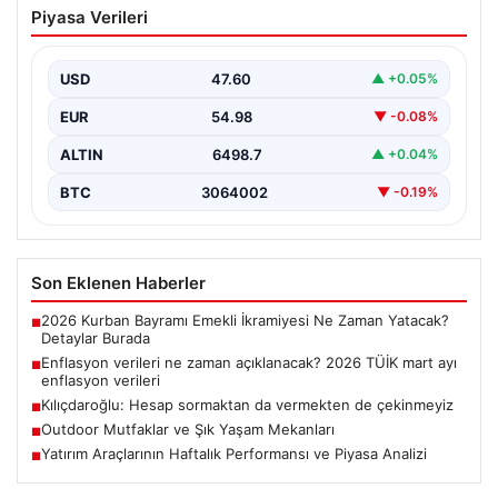
Piyasa Verileri
açıklanacak? 2026 TÜİK mart ayı
enflasyon verileri
USD
47.60
▲ +0.05%
EUR
54.98
▼ -0.08%
ALTIN
6498.7
▲ +0.04%
BTC
3064002
▼ -0.19%
Son Eklenen Haberler
2026 Kurban Bayramı Emekli İkramiyesi Ne Zaman Yatacak?
■
Detaylar Burada
Enflasyon verileri ne zaman açıklanacak? 2026 TÜİK mart ayı
■
enflasyon verileri
Kılıçdaroğlu: Hesap sormaktan da vermekten de çekinmeyiz
■
Outdoor Mutfaklar ve Şık Yaşam Mekanları
■
Yatırım Araçlarının Haftalık Performansı ve Piyasa Analizi
■