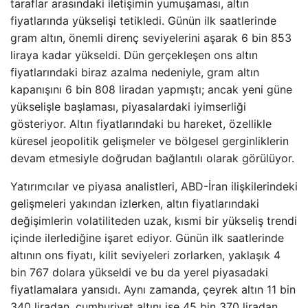
taraflar arasındaki iletişimin yumuşaması, altın
fiyatlarında yükselişi tetikledi. Günün ilk saatlerinde
gram altın, önemli direnç seviyelerini aşarak 6 bin 853
liraya kadar yükseldi. Dün gerçekleşen ons altın
fiyatlarındaki biraz azalma nedeniyle, gram altın
kapanışını 6 bin 808 liradan yapmıştı; ancak yeni güne
yükselişle başlaması, piyasalardaki iyimserliği
gösteriyor. Altın fiyatlarındaki bu hareket, özellikle
küresel jeopolitik gelişmeler ve bölgesel gerginliklerin
devam etmesiyle doğrudan bağlantılı olarak görülüyor.
Yatırımcılar ve piyasa analistleri, ABD-İran ilişkilerindeki
gelişmeleri yakından izlerken, altın fiyatlarındaki
değişimlerin volatiliteden uzak, kısmi bir yükseliş trendi
içinde ilerlediğine işaret ediyor. Günün ilk saatlerinde
altının ons fiyatı, kilit seviyeleri zorlarken, yaklaşık 4
bin 767 dolara yükseldi ve bu da yerel piyasadaki
fiyatlamalara yansıdı. Aynı zamanda, çeyrek altın 11 bin
340 liradan, cumhuriyet altını ise 45 bin 370 liradan